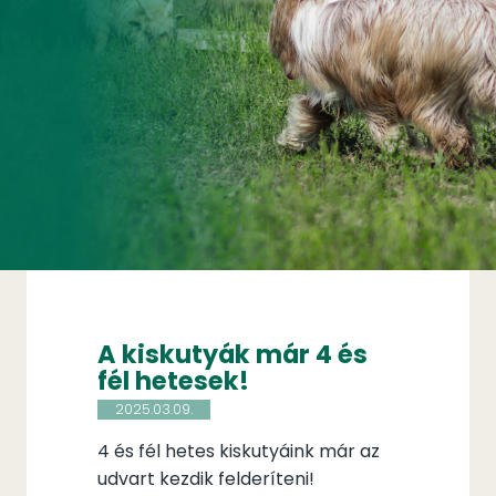
A kiskutyák már 4 és
fél hetesek!
2025.03.09.
4 és fél hetes kiskutyáink már az
udvart kezdik felderíteni!