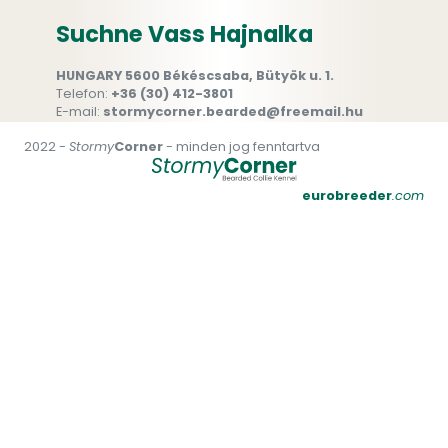
Suchne Vass Hajnalka
HUNGARY 5600 Békéscsaba, Bütyök u. 1.
Telefon:
+36 (30) 412-3801
E-mail:
stormycorner.bearded@freemail.hu
2022 -
Stormy
Corner
- minden jog fenntartva
eurobreeder
.com