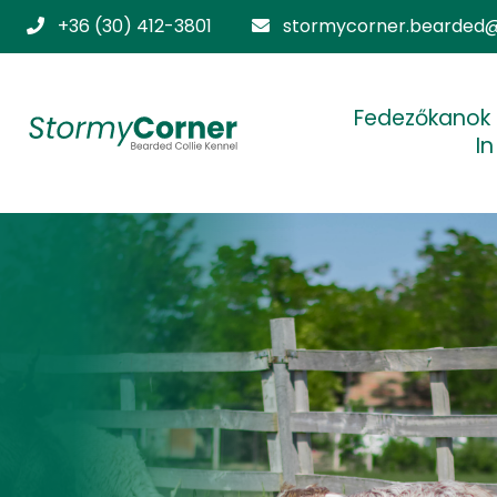
+36 (30) 412-3801
stormycorner.bearded@
Fedezőkanok
I