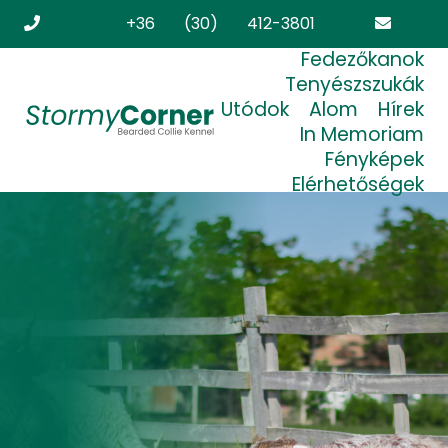
+36 (30) 412-3801
Fedezőkanok
stormycorner.bearded@freemail.hu
Tenyészszukák
Utódok
Alom
Hírek
In Memoriam
Fényképek
Elérhetőségek