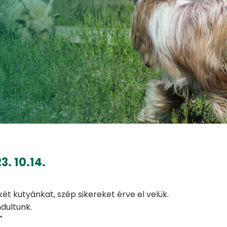
. 10.14.
ét kutyánkat, szép sikereket érve el velük.
ndultunk.
a"