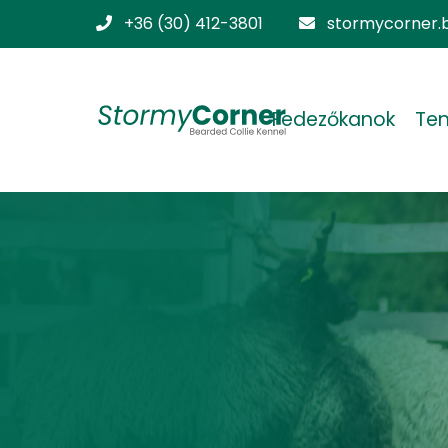
+36 (30) 412-3801
stormycorner.b
Fedezőkanok
Ten