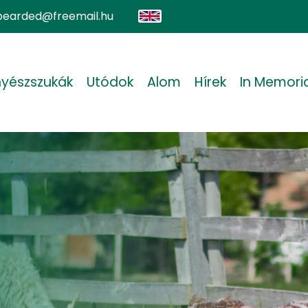
earded@freemail.hu
yészszukák
Utódok
Alom
Hírek
In Memor