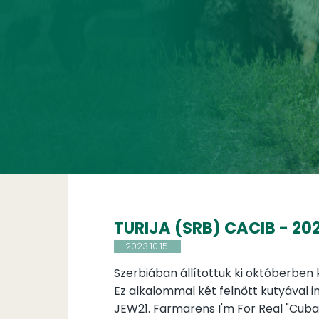
TURIJA (SRB) CACIB - 2023
2023.10.15.
Szerbiában állítottuk ki októberben k
Ez alkalommal két felnőtt kutyával i
JEW21. Farmarens I'm For Real "Cub