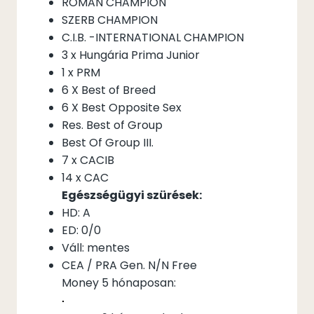
ROMAN CHAMPION
SZERB CHAMPION
C.I.B. -INTERNATIONAL CHAMPION
3 x Hungária Prima Junior
1 x PRM
6 X Best of Breed
6 X Best Opposite Sex
Res. Best of Group
Best Of Group III.
7 x CACIB
14 x CAC
Egészségügyi szürések:
HD: A
ED: 0/0
Váll: mentes
CEA / PRA Gen. N/N Free
Money 5 hónaposan: