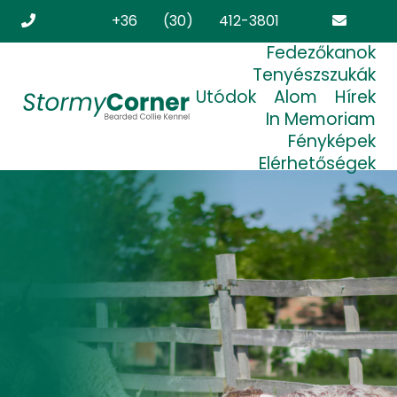
+36 (30) 412-3801
Fedezőkanok
stormycorner.bearded@freemail.hu
Tenyészszukák
Utódok
Alom
Hírek
In Memoriam
Fényképek
Elérhetőségek