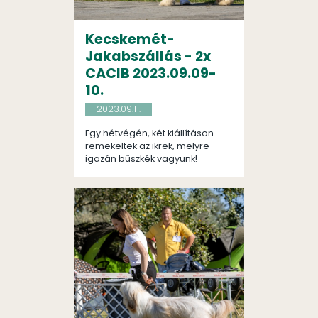
Kecskemét-
Jakabszállás - 2x
CACIB 2023.09.09-
10.
2023.09.11.
Egy hétvégén, két kiállításon
remekeltek az ikrek, melyre
igazán büszkék vagyunk!