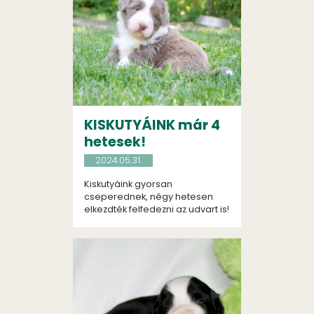
KISKUTYÁINK már 4
hetesek!
2024.05.31.
Kiskutyáink gyorsan
cseperednek, négy hetesen
elkezdték felfedezni az udvart is!