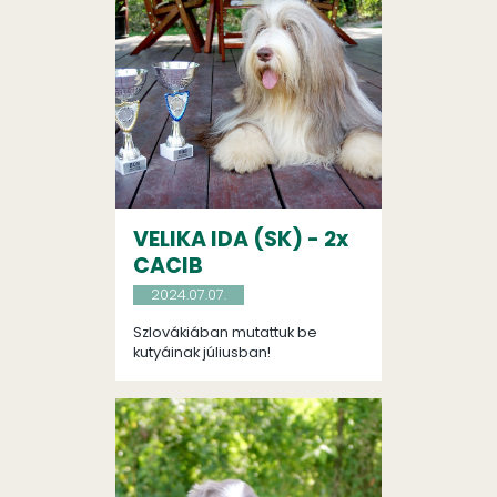
VELIKA IDA (SK) - 2x
CACIB
2024.07.07.
Szlovákiában mutattuk be
kutyáinak júliusban!