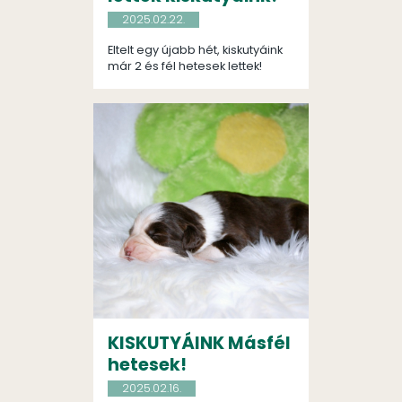
2025.02.22.
Eltelt egy újabb hét, kiskutyáink
már 2 és fél hetesek lettek!
KISKUTYÁINK Másfél
hetesek!
2025.02.16.