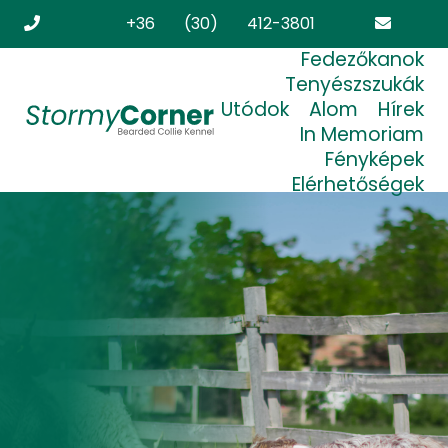
+36 (30) 412-3801
Fedezőkanok
stormycorner.bearded@freemail.hu
Tenyészszukák
Utódok
Alom
Hírek
In Memoriam
Fényképek
Elérhetőségek