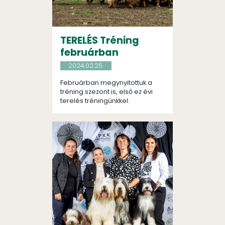
TERELÉS Tréning
februárban
2024.02.25.
Februárban megynyitottuk a
tréning szezont is, első ez évi
terelés tréningünkkel.