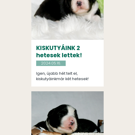
KISKUTYÁINK 2
hetesek lettek!
2024.05.16.
Igen, újabb hét telt el,
kiskutyáinkmár két hetesek!