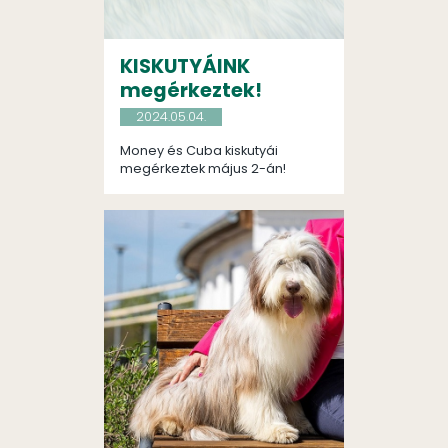
KISKUTYÁINK
megérkeztek!
2024.05.04.
Money és Cuba kiskutyái
megérkeztek május 2-án!