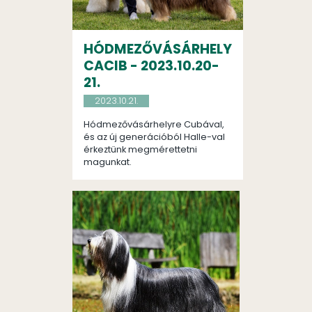
HÓDMEZŐVÁSÁRHELY
CACIB - 2023.10.20-
21.
2023.10.21.
Hódmezővásárhelyre Cubával,
és az új generációból Halle-val
érkeztünk megmérettetni
magunkat.