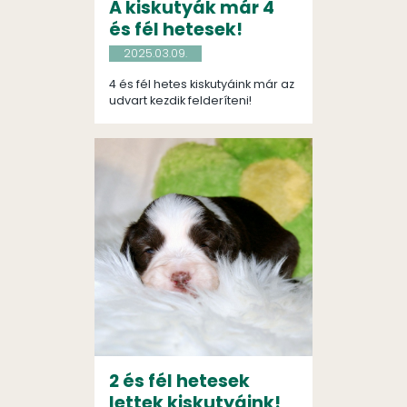
A kiskutyák már 4
és fél hetesek!
2025.03.09.
4 és fél hetes kiskutyáink már az
udvart kezdik felderíteni!
2 és fél hetesek
lettek kiskutyáink!