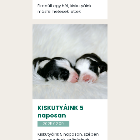
Elrepült egy hét, kiskutyáink
másfél hetesek lettek!
KISKUTYÁINK 5
naposan
2025.02.09.
Kiskutyáink 5 naposan, szépen
gyarapodnak, erősödnek.