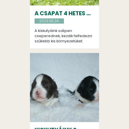
A CSAPAT 4 HETES ...
2023.06.24.
A kiskutyáink szépen
cseperednek, kezdik felfedezni
szűkebb kis környezetüket.