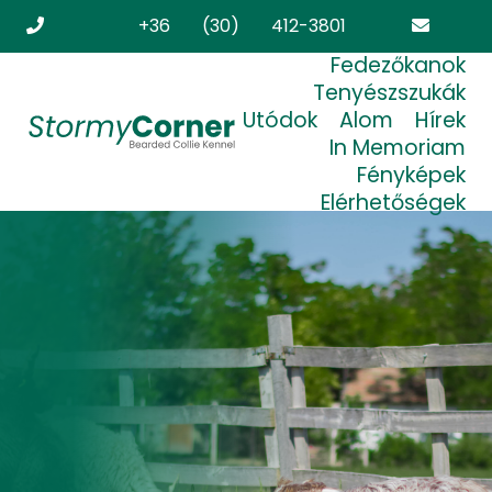
+36 (30) 412-3801
Fedezőkanok
stormycorner.bearded@freemail.hu
Tenyészszukák
Utódok
Alom
Hírek
In Memoriam
Fényképek
Elérhetőségek